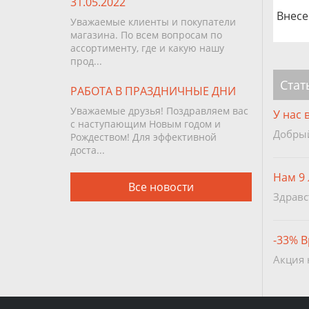
31.05.2022
Внесе
Уважаемые клиенты и покупатели
магазина. По всем вопросам по
ассортименту, где и какую нашу
прод...
Стат
РАБОТА В ПРАЗДНИЧНЫЕ ДНИ
Уважаемые друзья! Поздравляем вас
У нас 
с наступающим Новым годом и
Добрый 
Рождеством! Для эффективной
доста...
Нам 9 
Все новости
Здравс
-33% В
Акция 