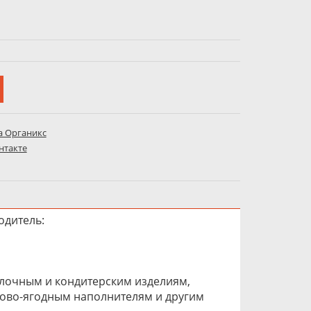
а Органикс
нтакте
одитель:
улочным и кондитерским изделиям,
ово-ягодным наполнителям и другим