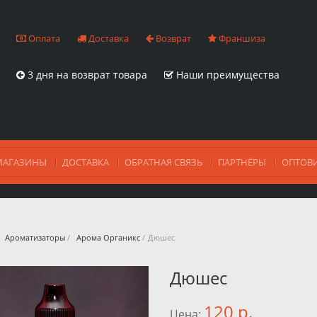
Оплата
Доставка
Возврат
Франшиза
3 дня на возврат товара
Наши преимущества
МАГАЗИНЫ
ДОСТАВКА
ОБРАТНАЯ СВЯЗЬ
ПАРТНЁРЫ
ОПТОВ
Ароматизаторы
/
Арома Органикс
/
Дюшес
д.
След.
Дюшес
120 р.
Цена: