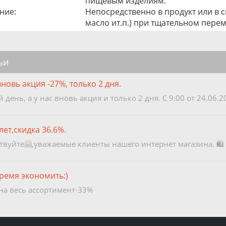
пищевым изделиям.
ние:
Непосредственно в продукт или в 
масло ит.п.) при тщательном пере
ьи
вновь акция -27%, только 2 дня.
день, а у нас вновь акция и только 2 дня. С 9:00 от 24.06.20
лет,скидка 36.6%.
твуйте🤗,уважаемые клиенты нашего интернет магазина. 🛍 🤩
ремя экономить:)
на весь ассортимент-33%