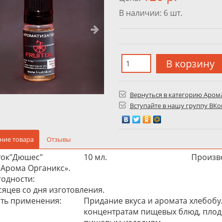
В наличии:
6
шт.
Вернуться в категорию Аром
Вступайте в нашу группу ВКо
ние товара
Отзывы
ок"Дюшес"
10 мл.
Произв
Арома Органикс».
годности:
сяцев со дня изготовления.
ть применения:
Придание вкуса и аромата хлебоб
концентратам пищевых блюд, плод