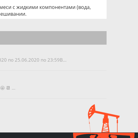
смеси с жидкими компонентами (вода,
мешивании.
20 по 25.06.2020 по 23:59В...
 📆 ...