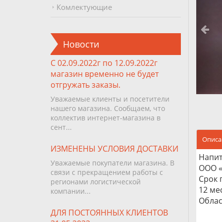
Комлектующие
Новости
С 02.09.2022г по 12.09.2022г
магазин временно не будет
отгружать заказы.
Уважаемые клиенты и посетители
нашего магазина. Сообщаем, что
коллектив интернет-магазина в
сент...
Описа
ИЗМЕНЕНЫ УСЛОВИЯ ДОСТАВКИ
Напит
Уважаемые покупатели магазина. В
ООО «
связи с прекращением работы с
Срок 
регионами логистической
12 ме
компании...
Облас
ДЛЯ ПОСТОЯННЫХ КЛИЕНТОВ