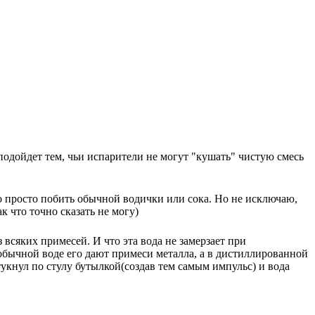
подойдет тем, чьи испарители не могут "кушать" чистую смесь
но просто побить обычной водички или сока. Но не исключаю,
 что точно сказать не могу)
 всяких примесей. И что эта вода не замерзает при
 обычной воде его дают примеси металла, а в дистиллированной
Стукнул по стулу бутылкой(создав тем самым импульс) и вода