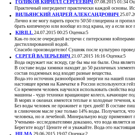
ГОЛИКОВ КИРИЛЛ СЕРГЕЕВИЧ
07.08.2015 01:34
Оц
Практичный ингредиент практически каждой основы. Исп
ВИЛЬЯНСКИЙ АНДРЕЙ АЛЕКСАНДРОВИЧ
25.07.2
Лично я не могу парить просто 50\50 глицерина и пропи
брать кипяченую или вообще из под крана, ну а если все
KIRILL
24.07.2015 00:25
Оценка:
5
Как-то после очередной встречи с питерскими вэйперами 
дистиллированной водой.
Спасибо производителю! Сушняк после культурно проведе
СЕРГЕЙ ВАЛЕРЬЕВИЧ
21.07.2015 16:16
Оценка:
5
Вода окружает нас всюду, где бы мы ни были. Она являет
В составе воды химики находят до 50 различных элементов
состав подземных вод входят разные вещества.
Вода-это источник разнообразной энергии на нашей плане
настоящее время на Камчатке в России используются гей
Со временем человек научился использовать свойства во
машины - чудо техники вращающие колесо, качающие по
В морях и океанах имеются теплые и холодные течения, 
Без воды человек не проживет и трех дней! В составе пи
в сливочном масле уже только 14% воды. Получается, чт
человека, но и лечебной. Минеральную воду применяют п
Учеными- исследователями доказано, что вода является
Берегите воду! Цените её и уважайте. Вода-это настоящая
HILMA
29.06.2015 19:07
Оценка:
2