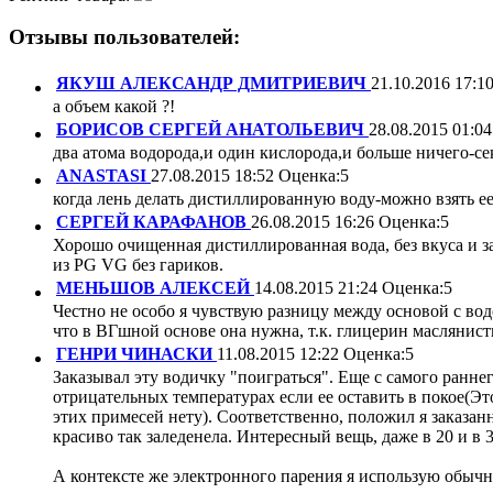
Отзывы пользователей:
ЯКУШ АЛЕКСАНДР ДМИТРИЕВИЧ
21.10.2016 17:1
а объем какой ?!
БОРИСОВ СЕРГЕЙ АНАТОЛЬЕВИЧ
28.08.2015 01:04
два атома водорода,и один кислорода,и больше ничего-се
ANASTASI
27.08.2015 18:52
Оценка:
5
когда лень делать дистиллированную воду-можно взять ее
СЕРГЕЙ КАРАФАНОВ
26.08.2015 16:26
Оценка:
5
Хорошо очищенная дистиллированная вода, без вкуса и за
из PG VG без гариков.
МЕНЬШОВ АЛЕКСЕЙ
14.08.2015 21:24
Оценка:
5
Честно не особо я чувствую разницу между основой с вод
что в ВГшной основе она нужна, т.к. глицерин маслянист
ГЕНРИ ЧИНАСКИ
11.08.2015 12:22
Оценка:
5
Заказывал эту водичку "поиграться". Еще с самого раннег
отрицательных температурах если ее оставить в покое(Эт
этих примесей нету). Соответственно, положил я заказанн
красиво так заледенела. Интересный вещь, даже в 20 и в 3
А контексте же электронного парения я использую обычн