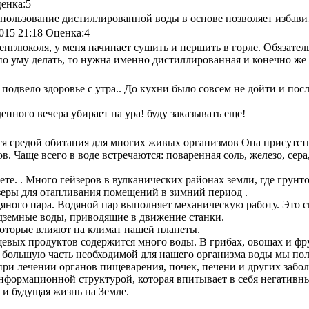
енка:
5
ользование дистиллированной воды в основе позволяет избави
015 21:18
Оценка:
4
ленглюколя, у меня начинает сушить и першить в горле. Обязате
 по уму делать, то нужна именно дистиллированная и конечно же
подвело здоровье с утра.. До кухни было совсем не дойти и посл
нного вечера убирает на ура! буду заказывать еще!
ся средой обитания для многих живых организмов Она присутству
. Чаще всего в воде встречаются: поваренная соль, железо, сера
те. . Много гейзеров в вулканических районах земли, где грунт
зеры для отапливания помещений в зимний период .
дяного пара. Водяной пар выполняет механическую работу. Это 
дземные воды, приводящие в движение станки.
которые влияют на климат нашей планеты.
щевых продуктов содержится много воды. В грибах, овощах и фр
о большую часть необходимой для нашего организма воды мы пол
ри лечении органов пищеварения, почек, печени и других забол
 информационной структурой, которая впитывает в себя негатив
 и будущая жизнь на Земле.