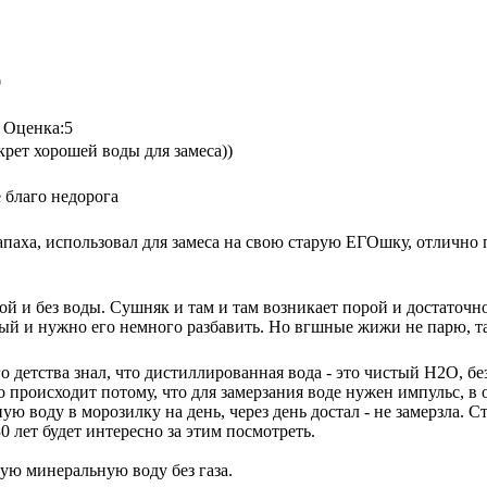
0
Оценка:
5
крет хорошей воды для замеса))
 благо недорога
паха, использовал для замеса на свою старую ЕГОшку, отлично 
ой и без воды. Сушняк и там и там возникает порой и достаточ
ый и нужно его немного разбавить. Но вгшные жижи не парю, так
о детства знал, что дистиллированная вода - это чистый H2O, без
о происходит потому, что для замерзания воде нужен импульс, в
ую воду в морозилку на день, через день достал - не замерзла. 
0 лет будет интересно за этим посмотреть.
ую минеральную воду без газа.