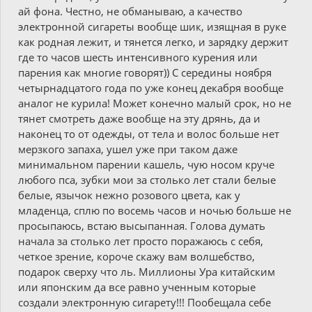
ай фона. Честно, не обманываю, а качество
электронной сигареты вообще шик, изящная в руке
как родная лежит, и тянется легко, и зарядку держит
где то часов шесть интенсивного курения или
парения как многие говорят)) С середины ноября
четырнадцатого года по уже конец декабря вообще
аналог не курила! Может конечно малый срок, но не
тянет смотреть даже вообще на эту дрянь, да и
наконец то от одежды, от тела и волос больше нет
мерзкого запаха, ушел уже при таком даже
минимальном парении кашель, чую носом круче
любого пса, зубки мои за столько лет стали белые
белые, язычок нежно розового цвета, как у
младенца, сплю по восемь часов и ночью больше не
просыпаюсь, встаю высыпанная. Голова думать
начала за столько лет просто поражаюсь с себя,
четкое зрение, короче скажу вам волшебство,
подарок сверху что ль. Миллионы Ура китайским
или японским да все равно ученным которые
создали электронную сигарету!!! Пообещала себе