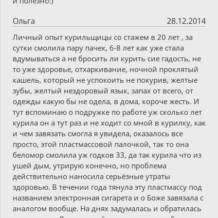
и полезно:)
Ольга
28.12.2014
Личный опыт курильщицы со стажем в 20 лет , за
сутки смолила пару пачек, 6-8 лет как уже стала
вдумываться а не бросить ли курить сие гадость, не
то уже здоровье, отхаркивание, ночной проклятый
кашель, который не успокоить не покурив, желтые
зубы, желтый нездоровый язык, запах от всего, от
одежды какую бы не одела, в дома, короче жесть. И
тут вспоминаю о подружке по работе уж сколько лет
курила он а тут раз и не ходит со мной в курилку, как
и чем завязать смогла я увидела, оказалось все
просто, этой пластмассовой палочкой, так то она
беломор смолила уж годков 33, да так курила что из
ушей дым, утрирую конечно, но проблема
действительно наносила серьёзные утраты
здоровью. В течении года тянула эту пластмассу под
названием электронная сигарета и о Боже завязала с
аналогом вообще. На днях задумалась и обратилась