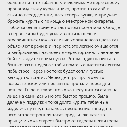
больше ни ни к табачным изделиям. Не верю своему
прошлому стажу курильщика, противно самой и
стыдно перед детьми, всех теперь ругаю, и приучаю
бросить курить с помощью электронной сигареты.
Побочка была конечно как потом прочитала в Google
в первые дни будет усиливаться кашель и
отхаркиваться можно слизью коричневого цвета как
объясняют врачи в интернете это легкие очищаются
и выбрасывают наслоение через гортань, главное не
бойтесь идите своим путем. Рекомендую парится в
баньке раз в неделю чтобы помочь очистится легким
побыстрее.Через нос тоже будет сопли густые
выходить, кстати. . Через дня три при моем то
возрасте вскочили прыщи но пропали через дня
четыре. Было и такое что кожа шелушиться стала на
лице на один день но это быстро прошло. Была
далече у подружки тоже долго курить табачные
изделия, ну и тут началось песнопение типа да ты
чего эта электронная такая вредничающая что
прыщи и кожа стареет быстро от гадости в жидкости