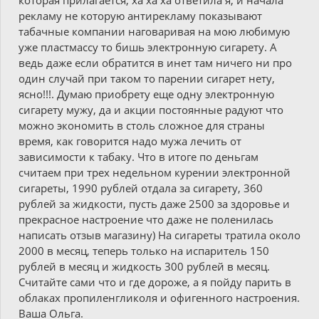
которая прилагается, ха ха ха ответила я, и начала
рекламу не которую антирекламу показывают
табачные компании наговаривая на мою любимую
уже пластмассу то бишь электронную сигарету. А
ведь даже если обратится в инет там ничего ни про
один случай при таком то парении сигарет нету,
ясно!!!. Думаю приобрету еще одну электронную
сигарету мужу, да и акции постоянные радуют что
можно экономить в столь сложное для страны
время, как говорится надо мужа лечить от
зависимости к табаку. Что в итоге по деньгам
считаем при трех недельном курении электронной
сигареты, 1990 рублей отдала за сигарету, 360
рублей за жидкости, пусть даже 2500 за здоровье и
прекрасное настроение что даже не поленилась
написать отзыв магазину) На сигареты тратила около
2000 в месяц, теперь только на испаритель 150
рублей в месяц и жидкость 300 рублей в месяц.
Считайте сами что и где дороже, а я пойду парить в
облаках пропиленгликоля и офигенного настроения.
Ваша Ольга.