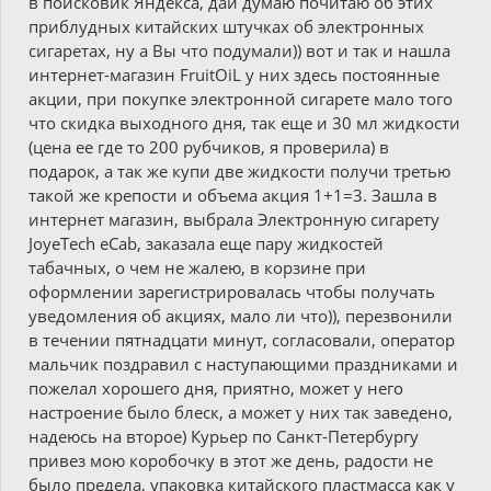
в поисковик Яндекса, дай думаю почитаю об этих
приблудных китайских штучках об электронных
сигаретах, ну а Вы что подумали)) вот и так и нашла
интернет-магазин FruitOiL у них здесь постоянные
акции, при покупке электронной сигарете мало того
что скидка выходного дня, так еще и 30 мл жидкости
(цена ее где то 200 рубчиков, я проверила) в
подарок, а так же купи две жидкости получи третью
такой же крепости и объема акция 1+1=3. Зашла в
интернет магазин, выбрала Электронную сигарету
JoyeTech eCab, заказала еще пару жидкостей
табачных, о чем не жалею, в корзине при
оформлении зарегистрировалась чтобы получать
уведомления об акциях, мало ли что)), перезвонили
в течении пятнадцати минут, согласовали, оператор
мальчик поздравил с наступающими праздниками и
пожелал хорошего дня, приятно, может у него
настроение было блеск, а может у них так заведено,
надеюсь на второе) Курьер по Санкт-Петербургу
привез мою коробочку в этот же день, радости не
было предела, упаковка китайского пластмасса как у