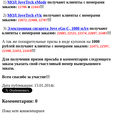
1)
МОД JoyeTech eMode
получают клиенты с номерами
заказов:
и
!!!
22706
22443
2)
МОД JoyeTech eVic
получают клиенты с номерами
заказов:
!!!
22672, 22460, 22707
3)
Электронная сигарета Joye eGo-C, 1000 мАч
получают
клиенты с номерами заказов:
!!!
22685, 22521, 22574, 22697, 22485
А так же поощрительные призы в виде купонов на
1000
рублей
получают клиенты с номерами заказов:
22475, 22597,
!!!
22398, 22453, 22419
Для получения призов просьба в комментарии следующего
заказа указать свой счастливый номер выигрышного
заказа.
Всем спасибо за участие!!!
Дата публикации: 15.01.2014г.
Комментарии: 0
Пока нет комментариев