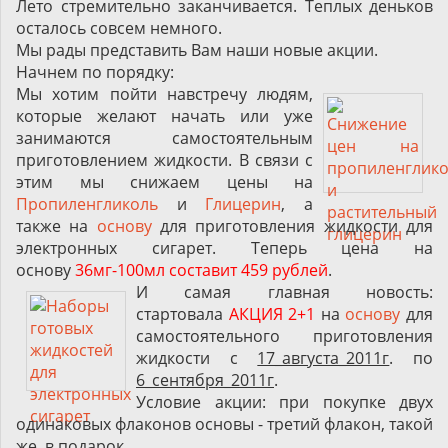
Лето стремительно заканчивается. Теплых деньков
осталось совсем немного.
Мы рады представить Вам наши новые акции.
Начнем по порядку:
Мы хотим пойти навстречу людям,
которые желают начать или уже
занимаются самостоятельным
приготовлением жидкости. В связи с
этим мы снижаем цены на
Пропиленгликоль
и
Глицерин
, а
также на
основу
для приготовления жидкости для
электронных сигарет. Теперь цена на
основу
36мг-100мл
составит
459 рублей
.
И самая главная новость
:
стартовала
АКЦИЯ 2+1
на
основу
для
самостоятельного приготовления
жидкости с
17_августа_2011г
. по
6_сентября_2011г
.
Условие акции
: при покупке двух
одинаковых флаконов основы - третий флакон, такой
же, в подарок.