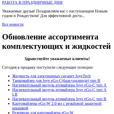
РАБОТА В ПРАЗДНИЧНЫЕ ДНИ
Уважаемые друзья! Поздравляем вас с наступающим Новым
годом и Рождеством! Для эффективной доста...
Все новости
Обновление ассортимента
комплектующих и жидкостей
Здравствуйте уважаемые клиенты!
Сегодня в продажу поступили следующие позиции:
Жидкость для электронных сигарет JoyeTech
Танкомайзер для Joye eGo-C(база+цилиндр) тип В
Нагревательный модуль атомайзера Joye eGo-C тип А
Нагревательный модуль атомайзера Joye eGo-C тип А
LR
Нагревательный модуль атомайзера Joye eGo-C тип B
Картомайзеры eGo-W 2.0 мл с резьбовой защитной
крышкой
Резервуар для картомайзера eGo-W