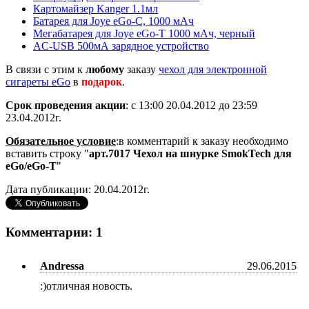
Картомайзер Kanger 1.1мл
Батарея для Joye eGo-C, 1000 мАч
Мегабатарея для Joye eGo-T 1000 мАч, черный
AC-USB 500мА зарядное устройство
В связи с этим к
любому
заказу
чехол для электронной
сигареты eGo
в
подарок
.
Срок проведения акции
: с 13:00 20.04.2012 до 23:59
23.04.2012г.
Обязательное условие
:в комментарий к заказу необходимо
вставить строку "
арт.7017
Чехол на шнурке SmokTech для
eGo/eGo-T
"
Дата публикации: 20.04.2012г.
Комментарии: 1
Andressa
29.06.2015
:)отличная новость.